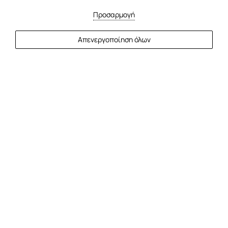
Προσαρμογή
ΠΕΡΙΣΣΟΤΕΡΑ
Απενεργοποίηση όλων
Εγγύηση Καλύτερης Τιμής
Εγγυόμαστε τις Καλύτερες Τιμές! Κάντε κράτηση
απευθείας μαζί μας και να είστε βέβαιοι ότι έχετε