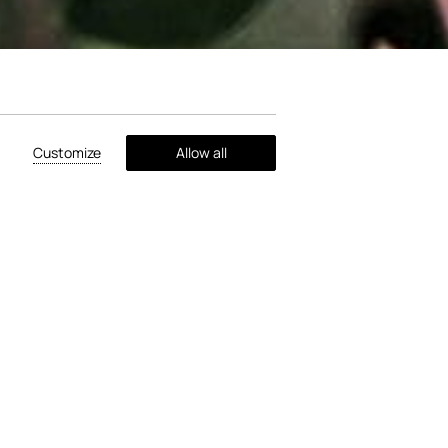
Customize
Allow all
tourismus -
ostung
 einen organisierten Bauernhof, machen Sie einen
ormieren Sie sich, nehmen Sie an Aktivitäten teil
 Sie eine Mahlzeit.
 zum 1.5
. haben Sie jedes Jahr die Möglichkeit, den