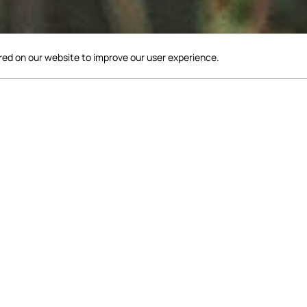
red on our website to improve our user experience.
Agro
Verk
Besuchen Sie
Rundgang, inf
und genießen
Vom 5.11. bis